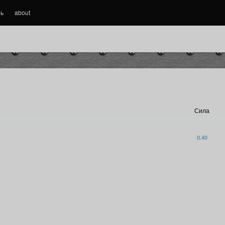
ть
about
Сила
0.40