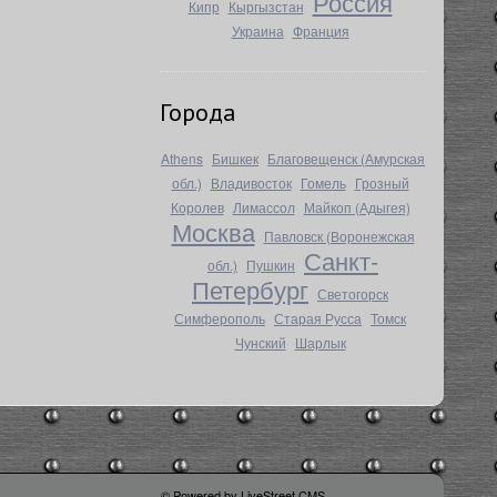
Россия
Кипр
Кыргызстан
Украина
Франция
Города
Athens
Бишкек
Благовещенск (Амурская
обл.)
Владивосток
Гомель
Грозный
Королев
Лимассол
Майкоп (Адыгея)
Москва
Павловск (Воронежская
Санкт-
обл.)
Пушкин
Петербург
Светогорск
Симферополь
Старая Русса
Томск
Чунский
Шарлык
© Powered by
LiveStreet CMS