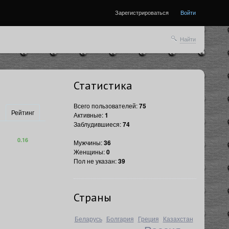
Зарегистрироваться
Войти
Найти
Статистика
Всего пользователей:
75
Рейтинг
Активные:
1
Заблудившиеся:
74
0.16
Мужчины:
36
Женщины:
0
Пол не указан:
39
Страны
Беларусь
Болгария
Греция
Казахстан