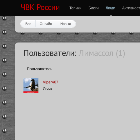
ЧВК России
Топики
Блоги
Люди
Активнос
Все
Онлайн
Новые
Пользователи:
Лимассол (1)
Пользователь
Viper467
Игорь