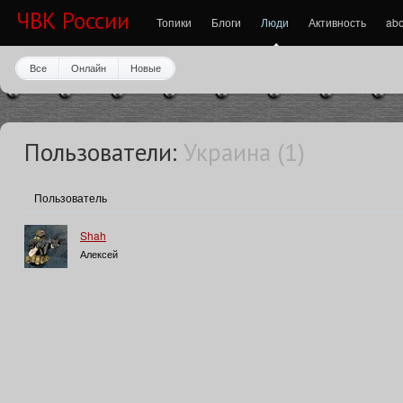
ЧВК России
Топики
Блоги
Люди
Активность
abo
Все
Онлайн
Новые
Пользователи:
Украина (1)
Пользователь
Shah
Алексей