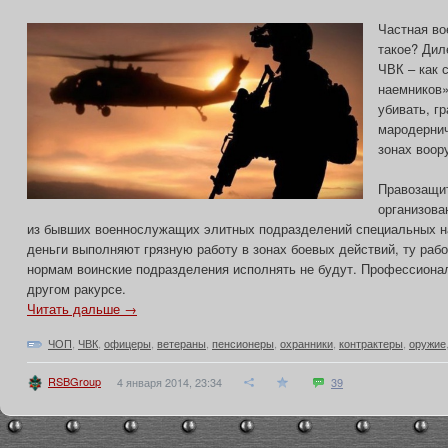
Частная во
такое? Дил
ЧВК – как 
наемников»
убивать, г
мародернич
зонах воор
Правозащит
организова
из бывших военнослужащих элитных подразделений специальных на
деньги выполняют грязную работу в зонах боевых действий, ту рабо
нормам воинские подразделения исполнять не будут. Профессиона
другом ракурсе.
Читать дальше →
ЧОП
,
ЧВК
,
офицеры
,
ветераны
,
пенсионеры
,
охранники
,
контрактеры
,
оружие
RSBGroup
4 января 2014, 23:34
39