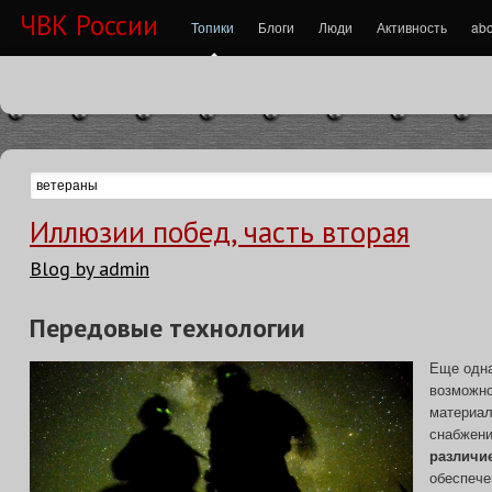
ЧВК России
Топики
Блоги
Люди
Активность
abo
Иллюзии побед, часть вторая
Blog by admin
Передовые технологии
Еще одна
возможно
материал
снабжен
различи
обеспеч