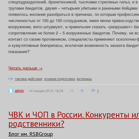
спецподразделений, бронетехникой, тысячами стреляных гильз, и в
трупами бандитов, двумя – четырьмя убитыми и ранеными бойцами 
появилось желание разобраться в причинах, по которым професси
численностью от 100 до 150 сотрудников, имея явное превосходство
вооружении, вяло штурмуют, а правильнее сказать «разрушают» баз
сопротивление не более 2 – 5 вооруженных бандитов. Почему, не в
контакт со своим противником, специалисты применяют осколочно-
и кумулятивные боеприпасы, исключая возможность захвата банди
показания?
Читать дальше →
тактика действия
,
огневая подготовка
,
ветераны
admin
14 января 2015, 18:54
0
ЧВК и ЧОП в России. Конкуренты и
родственники?
Блог им. RSBGroup