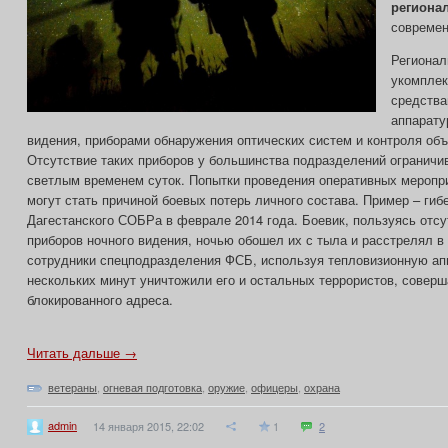
региона
современ
Регионал
укомплек
средства
аппарату
видения, приборами обнаружения оптических систем и контроля объ
Отсутствие таких приборов у большинства подразделений ограничи
светлым временем суток. Попытки проведения оперативных меропр
могут стать причиной боевых потерь личного состава. Пример – гиб
Дагестанского СОБРа в феврале 2014 года. Боевик, пользуясь отсу
приборов ночного видения, ночью обошел их с тыла и расстрелял в 
сотрудники спецподразделения ФСБ, используя тепловизионную апп
нескольких минут уничтожили его и остальных террористов, совер
блокированного адреса.
Читать дальше →
ветераны
,
огневая подготовка
,
оружие
,
офицеры
,
охрана
admin
14 января 2015, 22:02
1
2