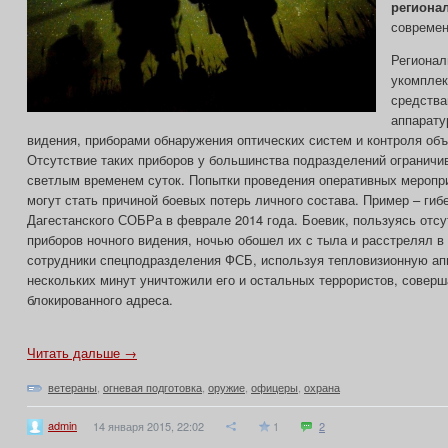
региона
современ
Регионал
укомплек
средства
аппарату
видения, приборами обнаружения оптических систем и контроля объ
Отсутствие таких приборов у большинства подразделений ограничи
светлым временем суток. Попытки проведения оперативных меропр
могут стать причиной боевых потерь личного состава. Пример – гиб
Дагестанского СОБРа в феврале 2014 года. Боевик, пользуясь отсу
приборов ночного видения, ночью обошел их с тыла и расстрелял в 
сотрудники спецподразделения ФСБ, используя тепловизионную апп
нескольких минут уничтожили его и остальных террористов, совер
блокированного адреса.
Читать дальше →
ветераны
,
огневая подготовка
,
оружие
,
офицеры
,
охрана
admin
14 января 2015, 22:02
1
2