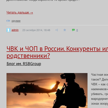
Читать дальше →
оружие
admin
23 октября 2014, 18:48
8
ЧВК и ЧОП в России. Конкуренты и
родственники?
Блог им. RSBGroup
Частная во
такое? Дил
ЧВК – как 
наемников»
убивать, г
мародернич
зонах воор