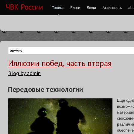
ЧВК России
Топики
Блоги
Люди
Активность
abo
Иллюзии побед, часть вторая
Blog by admin
Передовые технологии
Еще одна
возможно
материал
снабжен
различи
обеспеч