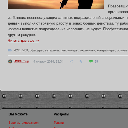
Правозащит
организова
из бывших военнослужащих элитных подразделений специальных на
деньги выполняют грязную работу в зонах боевых действий, ту рабо
нормам воинские подразделения исполнять не будут. Профессиона
другом ракурсе.
Читать дальше →
ЧОП
,
ЧВК
,
офицеры
,
ветераны
,
пенсионеры
,
охранники
,
контрактеры
,
оружие
RSBGroup
4 января 2014, 23:34
39
Вы можете
Разделы
Зарегистрироваться
Топики