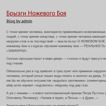
Брызги Ножевого Боя
Blog by admin
С точки зрения человека, многократно применявшего всевозможны
людей, с точки зрения нокаутера, с точки зрения человека имеюще
нагрузке слов и их последствий — мысли вслух О НОЖЕВОМ БОЕ,
ножевому бою и о курсах обучения ножевому бою — РЕАЛЬНОСТ
«ЗАМАНУХИ».
Сколько просуществуют в мире двери — столько и будут присутст
под глазом.
Обязательно раз в год привозят в трах.пункт или приемное хирург
человека, который ночью пошел воды попить и налетел на дверь. Гл
как бы ни обучали энтузиастов «вырубать противника» элементарн
абер алле норовят «подсветить» обидчику под дер глаз.
А уж с ножами — и вовсе патогномоничный признак Петра Пустоты 
Олеговичу Пелевину): «Чапаев в бурке, а Петька — в Дурке...»
Джентльмены! Когда взрослеть-то время придет?