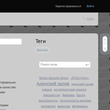
Зарегистрироваться
Войти
Найти
Теги
Все теги
Moran Security Group
«РСБ‑Групп»
териально-
Аденский залив
аденский залив
и качестве
охрана
антипиратская защита
ыми
Африка
Афганистан
Басра
безопасность
безопасность морских
твами
ветераны
перевозок
вакансии
рами