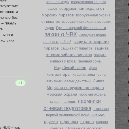
военная мода
вооруженная защита
Отсутствие
вооруженная охрана от
судов
озможности
морских пиратов
вооруженная охрана
ночью без
от пиратов
вооружённая охрана морских
 – гибель
судов
Группа морской безопасности
сь
закон о ЧВК
 тыла и
Западная Курна
скольких
защита от морских
защита кораблей
пиратов
защита
защита от пиратов
от сомалийских пиратов
защита
экипажа и груза
Зеленая зона
Индийский океан
Ирак
контрактеры
Красная зона - зона
Ливия
активных боевых действий
+1
Морская вооруженная охрана
морская охрана
морская охрана
наемники
судов
наемник
огневая подготовка
оказание
первой медицинской помощи в бою
оружие
офицеры
охрана
охрана
е ЧВК – как
Охрана от морских
конвоев