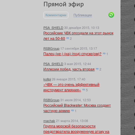
Прямой эфир
Комментарии
Публикации
PSA_SHIELD
30 декабря 2015, 10:13
Российские ЧВК опоздали на этот рынок
лет на 50-60
2
RSBGroup
17 сентября 2015, 13:17
Палец (не-) (на) (под) спуске(ом)?
1
PSA_SHIELD
3 мая 2015, 12:44
Иллюзии побед, часть вторая
2
koltpi
26 января 2015, 17:40
«ЧВК — это очень эффективный
инструмент влияния»
5
RSBGroup
31 июля 2014, 12:53
Российский Blackwater: Москва создает
частную армию
1
machak
21 марта 2014, 13:08
Группа морской безопасности
предотвратила вооруженную атаку на