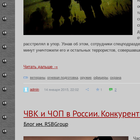
о
т
с
с
д
о
расстрелял в упор. Узнав об этом, сотрудники спецподразд
минут уничтожили его и остальных террористов, совершавш
Читать дальше →
ветераны
,
огневая подготовка
,
оружие
,
офицеры
,
охрана
admin
14 января 2015, 22:02
1
2
ЧВК и ЧОП в России. Конкурен
Блог им. RSBGroup
Час