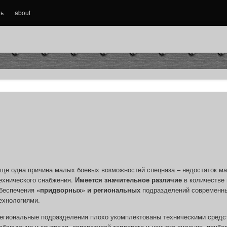
ть
about
ще одна причина малых боевых возможностей спецназа – недостаток ма
ехнического снабжения.
Имеется значительное различие
в количестве 
беспечения
«придворных» и региональных
подразделений современн
ехнологиями.
егиональные подразделения плохо укомплектованы техническими средс
аблюдения и контроля, аппаратурой теплового и ночного видения, прибо