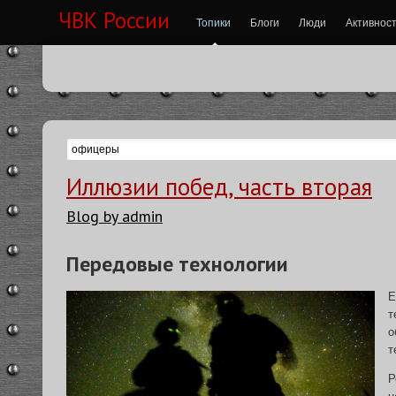
ЧВК России
Топики
Блоги
Люди
Активнос
Иллюзии побед, часть вторая
Blog by admin
Передовые технологии
Е
т
о
т
Р
н