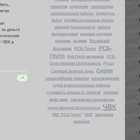
бить,
пиратов
охранники
пенсионеры
иктах.
пиратоопасные районы
подряд на
войну
профессиональные группы
ших
морской безопасности
работа
 за деньги
контрактником
раневая хирургия
 этическим
ранение
резюме
Российский
т ЧВК в
РСБ-
РСБ Групп
Blackwater
Групп
Рсб-Групп медицина
РСБ-
Групп морская безопасность
Русал
Сирия
Синдром Зеленой Зоны
+4
сомалийские пираты
сопровождение
судов в пиратоопасных районах
тактика
стоимость охраны от пиратов
действия
тактическое снаряжение
ЧВК
услуги морской безопасности
ЧВК "РСБ-Групп"
ЧОП
эвакуация
раненого