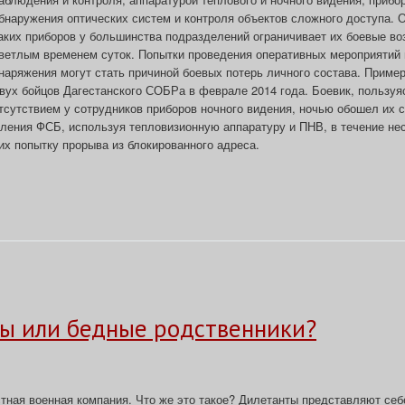
бнаружения оптических систем и контроля объектов сложного доступа. 
аких приборов у большинства подразделений ограничивает их боевые в
ветлым временем суток. Попытки проведения оперативных мероприятий 
наряжения могут стать причиной боевых потерь личного состава. Пример
вух бойцов Дагестанского СОБРа в феврале 2014 года. Боевик, пользуя
тсутствием у сотрудников приборов ночного видения, ночью обошел их с
еления ФСБ, используя тепловизионную аппаратуру и ПНВ, в течение не
их попытку прорыва из блокированного адреса.
ты или бедные родственники?
тная военная компания. Что же это такое? Дилетанты представляют себ