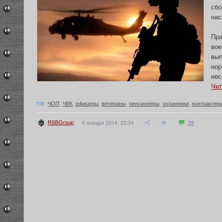
сбо
нас
Пра
вое
вып
нор
нес
Чит
ЧОП
,
ЧВК
,
офицеры
,
ветераны
,
пенсионеры
,
охранники
,
контрактер
RSBGroup
4 января 2014, 23:34
39