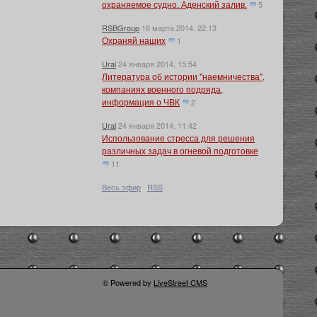
охраняемое судно. Аденский залив.
5
RSBGroup
16 марта 2014, 22:13
Охраняй наших
1
Ural
24 января 2014, 15:54
Литература об истории "наемничества",
компаниях военного подряда,
информация о ЧВК
2
Ural
24 января 2014, 11:42
Использование стресса для решения
различных задач в огневой подготовке
11
Весь эфир
·
RSS
© Powered by
LiveStreet CMS