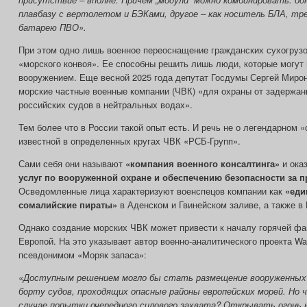
плавбазу с вертолетом и БЭКами, другое – как носитель БЛА, тр
батарею ПВО».
При этом одно лишь военное переоснащение гражданских сухогрузо
«морского конвоя». Ее способны решить лишь люди, которые могут
вооружением. Еще весной 2025 года депутат Госдумы Сергей Миро
морские частные военные компании (ЧВК) «для охраны от задержан
российских судов в нейтральных водах».
Тем более что в России такой опыт есть. И речь не о легендарном «
известной в определенных кругах ЧВК «РСБ-Групп».
Сами себя они называют
«компания военного консалтинга»
и ока
услуг по вооруженной охране и обеспечению безопасности за 
Осведомленные лица характеризуют военспецов компании как
«еди
сомалийские пираты»
в Аденском и Гвинейском заливе, а также в
Однако создание морских ЧВК может привести к началу горячей фа
Европой. На это указывает автор военно-аналитического проекта W
псевдонимом «Моряк запаса»:
«Доступным решением могло бы стать размещение вооруженных 
борту судов, проходящих опасные районы европейских морей. Но 
случае попытки очередного силового захвата? Открывать огонь 