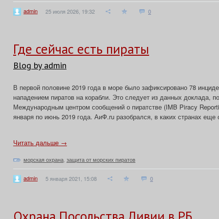
admin
25 июля 2026, 19:32
0
Где сейчас есть пираты
Blog by admin
В первой половине 2019 года в море было зафиксировано 78 инциде
нападением пиратов на корабли. Это следует из данных доклада, п
Международным центром сообщений о пиратстве (IMB Piracy Reportin
января по июнь 2019 года. АиФ.ru разобрался, в каких странах еще 
Читать дальше →
морская охрана
,
защита от морских пиратов
admin
5 января 2021, 15:08
0
Охрана Посольства Ливии в РБ