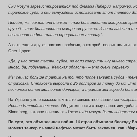
Они могут зарегистрироваться под флагом Либерии, например, но
пиратские суда, и они вынуждены использовать этот теневой ф
Причём, мы захватили танкер – там большинство матросов граж
другой – там большинство матросов русские. И наша задача в т
незаконная нефть шла по официальному каналу".
А есть еще и другая важная проблема, о которой говорит политик э
Олег Царев:
«Да, у нас около тысячи судов, но если говорить «ну ничего стра
много, да, подумаешь, Кемская область» – это очень серьезно.
Мы сейчас больше тратим на то, что после захвата судов «тен
страховка. Страховка выросла с 25 долларов за тонну до 60. Это
несколько сотен миллионов долларов, а тратим мы гораздо больш
На Украине уже рассказали, что это совместное заявление «з
акрыв
России Балтийское море»
. Убедительности этому нарративу добав
Bloomberg, которое пояснило:
«Такие суда могут быть задержаны б
По сути, это объявленная война. 14 стран объявили блокаду Р
момент танкер с нашей нефтью может быть захвачен, как «Мар