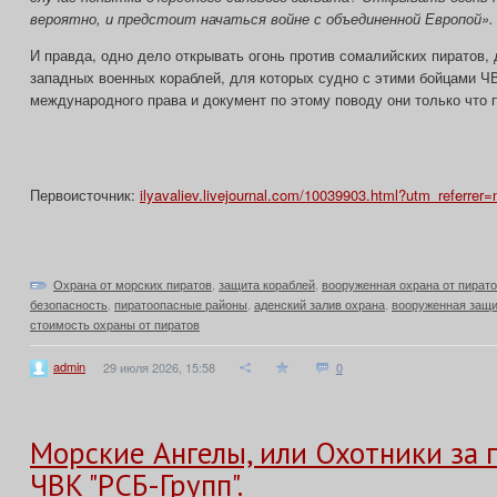
вероятно, и предстоит начаться войне с объединенной Европой».
И правда, одно дело открывать огонь против сомалийских пиратов,
западных военных кораблей, для которых судно с этими бойцами 
международного права и документ по этому поводу они только что 
Первоисточник:
ilyavaliev.livejournal.com/10039903.html?utm_referrer=
Охрана от морских пиратов
,
защита кораблей
,
вооруженная охрана от пират
безопасность
,
пиратоопасные районы
,
аденский залив охрана
,
вооруженная защи
стоимость охраны от пиратов
admin
29 июля 2026, 15:58
0
Морские Ангелы, или Охотники за 
ЧВК "РСБ-Групп".