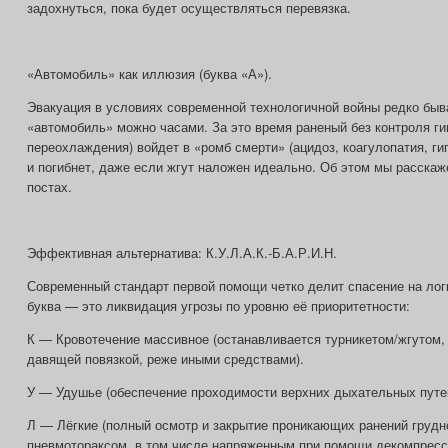
задохнуться, пока будет осуществляться перевязка.
«Автомобиль» как иллюзия (буква «А»).
Эвакуация в условиях современной технологичной войны редко быв
«автомобиль» можно часами. За это время раненый без контроля ги
переохлаждения) войдет в «ромб смерти» (ацидоз, коагулопатия, ги
и погибнет, даже если жгут наложен идеально. Об этом мы расск
постах.
Эффективная альтернатива: К.У.Л.А.К.-Б.А.Р.И.Н.
Современный стандарт первой помощи четко делит спасение на лог
буква — это ликвидация угрозы по уровню её приоритетности:
К — Кровотечение массивное (останавливается турникетом/жгутом,
давящей повязкой, реже иными средствами).
У — Удушье (обеспечение проходимости верхних дыхательных путе
Л — Лёгкие (полный осмотр и закрытие проникающих ранений грудно
пневмотораксом, в том числе напряженным при помощи декомпресс