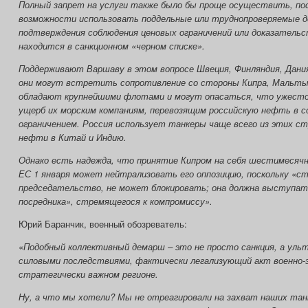
Полный запрет на услуги также было бы проще осуществить, пос
возможности использовать поддельные или труднопроверяемые 
подтверждения соблюдения ценовых ограничений или доказательс
находится в санкционном «черном списке».
Поддерживают Варшаву в этом вопросе Швеция, Финляндия, Дания
они могут встретить сопротивление со стороны Кипра, Мальты 
обладают крупнейшими флотами и могут опасаться, что ужесто
ущерб их морским компаниям, перевозящим российскую нефть в 
ограничением. Россия использует танкеры чаще всего из этих с
нефти в Китай и Индию.
Однако есть надежда, что принятие Кипром на себя шестимесяч
ЕС 1 января может нейтрализовать его оппозицию, поскольку «с
председательство, не может блокировать; она должна выступат
посредника», стремящегося к компромиссу».
Юрий Баранчик, военный обозреватель:
«Подобный коллективный демарш – это не просто санкция, а ул
силовыми последствиями, фактически легализующий акт военно-э
стратегически важном регионе.
Ну, а что мы хотели? Мы не отреагировали на захват наших тан