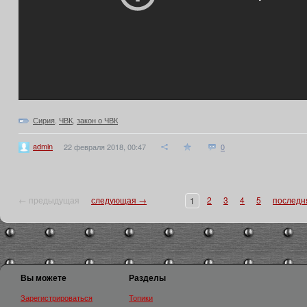
Сирия
,
ЧВК
,
закон о ЧВК
admin
22 февраля 2018, 00:47
0
← предыдущая
следующая →
2
3
4
5
последн
1
Вы можете
Разделы
Зарегистрироваться
Топики