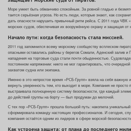
Море умеет быть обманчиво спокойным. За ровной гладью и безмя
таится серьёзная угроза. Но есть люди, которые знают, как сохрани
дать опасности нарушить привычный ритм рейса. С 2011 года ЧВК «
морских судов, обеспечивая их вооружённую охрану и защищая от 
Начало пути: когда безопасность стала миссией.
2011 год запомнился всему морскому сообществу всплеском пиратс
опасными оставались районы у берегов Сомали, Аденский залив и 
нападения на торговые суда стали почти обыденностью. Судовладе
постоянном напряжении: никто не мог гарантировать, что очередной
захватом судна или экипажа.
Именно в это непростое время «РСБ‑Групп» взяла на себя важную 
вернуть уверенность тем, кто выходит в море. Компания не просто 
выстраивала полноценную систему безопасности, где каждый элем
до действий группы на борту — был продуман до мелочей.
С тех пор «РСБ‑Групп» прошла большой путь: накопила уникальный 
сформировала команду настоящих профессионалов. И сегодня, спус
компания остаётся одним из лидеров в сфере морской безопасности
Как устроена защита: от плана до последнего мили