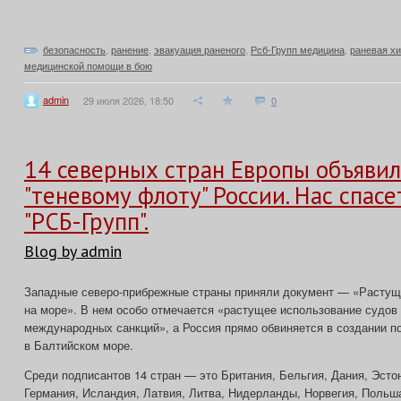
безопасность
,
ранение
,
эвакуация раненого
,
Рсб-Групп медицина
,
раневая хи
медицинской помощи в бою
admin
29 июля 2026, 18:50
0
14 северных стран Европы объявил
"теневому флоту" России. Нас спас
"РСБ-Групп".
Blog by admin
Западные северо-прибрежные страны приняли документ — «Растущи
на море». В нем особо отмечается «растущее использование судов
международных санкций», а Россия прямо обвиняется в создании п
в Балтийском море.
Среди подписантов 14 стран — это Британия, Бельгия, Дания, Эсто
Германия, Исландия, Латвия, Литва, Нидерланды, Норвегия, Польш