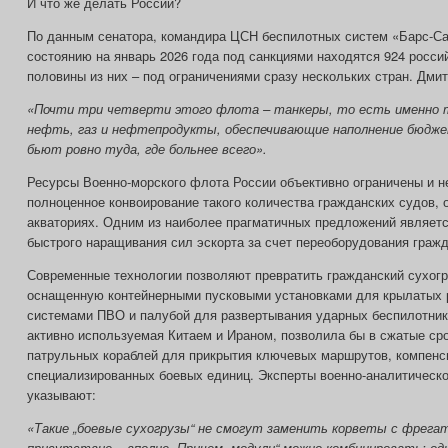
И что же делать России?
По данным сенатора, командира ЦСН беспилотных систем «Барс-Са
состоянию на январь 2026 года под санкциями находятся 924 росси
половины из них – под ограничениями сразу нескольких стран. Дмит
«Почти три четверти этого флота – танкеры, то есть именно 
нефть, газ и нефтепродукты, обеспечивающие наполнение бюдже
бьют ровно туда, где больнее всего».
Ресурсы Военно-морского флота России объективно ограничены и н
полноценное конвоирование такого количества гражданских судов, 
акваториях. Одним из наиболее прагматичных предложений являетс
быстрого наращивания сил эскорта за счет переоборудования гражд
Современные технологии позволяют превратить гражданский сухогр
оснащенную контейнерными пусковыми установками для крылатых 
системами ПВО и палубой для развертывания ударных беспилотнико
активно используемая Китаем и Ираном, позволила бы в сжатые сро
патрульных кораблей для прикрытия ключевых маршрутов, компенс
специализированных боевых единиц. Эксперты военно-аналитическо
указывают:
«Такие „боевые сухогрузы“ не смогут заменить корветы с фрега
присутствие – вполне. Причем „модули“ можно комбинировать: од