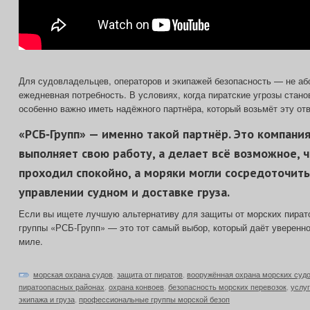
Для судовладельцев, операторов и экипажей безопасность — не абс
ежедневная потребность. В условиях, когда пиратские угрозы стан
особенно важно иметь надёжного партнёра, который возьмёт эту отв
«РСБ‑Групп» — именно такой партнёр. Это компания
выполняет свою работу, а делает всё возможное,
проходил спокойно, а моряки могли сосредоточить
управлении судном и доставке груза.
Если вы ищете лучшую альтернативу для защиты от морских пират
группы «РСБ‑Групп» — это тот самый выбор, который даёт уверенн
миле.
морская охрана судов
,
защита от пиратов
,
вооружённая охрана морских суд
пиратоопасных районах
,
охрана конвоев
,
безопасность морских перевозок
,
услу
экипажа и груза
,
профессиональные группы морской безоп