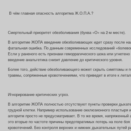
В чём главная опасность алгоритма Ж.О.П.А.?
Смертельный приоритет обезболивания (буква «О» на 2-м месте).
В алгоритме ЖОПА введение обезболивающих идет сразу после нал
фатальная ошибка. По данным современных исследований «болевог
Если у раненого есть признаки геморрагического шока или угнетен
введение анальгетика снизит давление до критического уровня.
Более того, действие обезболивающего может скрыть симптомы и 
травмы, сопряженные кровотечениями, что приведет в итоге к лета
Игнорирование критических угроз.
В алгоритме ЖОПА полностью отсутствуют пункты проверки дыхате
грудной клетки. Например использование окклюзионного пластыря 
алгоритм просто не предусматривает. В то же время, напряженный
это вторые по частоте причины предотвратимых потерь на поле бо
кровотечений. Без контроля верхних и нижних дыхательных путей р