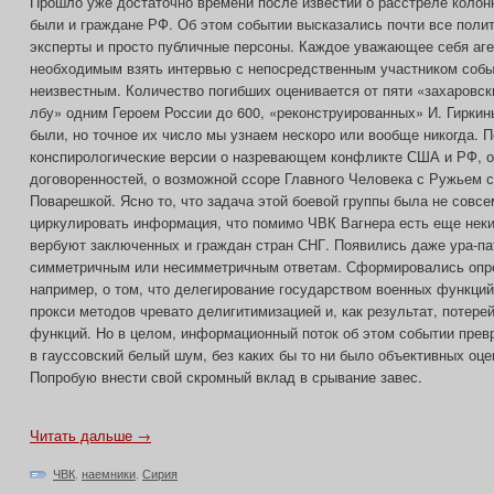
Прошло уже достаточно времени после известий о расстреле колонн
были и граждане РФ. Об этом событии высказались почти все полит
эксперты и просто публичные персоны. Каждое уважающее себя аге
необходимым взять интервью с непосредственным участником собы
неизвестным. Количество погибших оценивается от пяти «захаровск
лбу» одним Героем России до 600, «реконструированных» И. Гиркин
были, но точное их число мы узнаем нескоро или вообще никогда. 
конспирологические версии о назревающем конфликте США и РФ, о 
договоренностей, о возможной ссоре Главного Человека с Ружьем 
Поварешкой. Ясно то, что задача этой боевой группы была не совсе
циркулировать информация, что помимо ЧВК Вагнера есть еще неки
вербуют заключенных и граждан стран СНГ. Появились даже ура-па
симметричным или несимметричным ответам. Сформировались опр
например, о том, что делегирование государством военных функци
прокси методов чревато делигитимизацией и, как результат, потере
функций. Но в целом, информационный поток об этом событии прев
в гауссовский белый шум, без каких бы то ни было объективных оце
Попробую внести свой скромный вклад в срывание завес.
Читать дальше →
ЧВК
,
наемники
,
Сирия