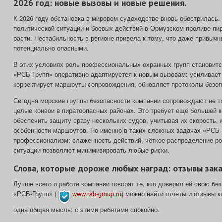
2026 год: новые вызовы и новые решения.
К 2026 году обстановка в мировом судоходстве вновь обострилась.
политической ситуации и боевых действий в Ормузском проливе пир
расти. Нестабильность в регионе привела к тому, что даже привыч
потенциально опасными.
В этих условиях роль профессиональных охранных групп становитс
«РСБ‑Групп» оперативно адаптируется к новым вызовам: усиливает 
корректирует маршруты сопровождения, обновляет протоколы безоп
Сегодня морские группы безопасности компании сопровождают не т
целые конвои в пиратоопасных районах. Это требует ещё большей 
обеспечить защиту сразу нескольких судов, учитывая их скорость,
особенности маршрутов. Но именно в таких сложных задачах «РСБ‑
профессионализм: слаженность действий, чёткое распределение ро
ситуации позволяют минимизировать любые риски.
Слова, которые дороже любых наград: отзывы зака
Лучше всего о работе компании говорят те, кто доверил ей свою без
«РСБ‑Групп» (
www.rsb-group.ru
) можно найти отчёты и отзывы к
одна общая мысль: с этими ребятами спокойно.