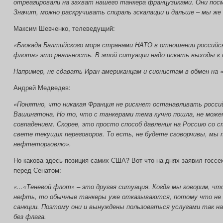
отреагировали на захват нашего танкера французиками. Они пос
Значит, можно раскручивать спираль эскалации и дальше – мы же 
Максим Шевченко, телеведущий:
«Блокада Балтийского моря странами НАТО в отношении российс
флота» это реальность. В этой ситуации надо искать выходы к 
Например, не сдавать Иран американцам и сионистам в обмен на 
Андрей Медведев:
«Понятно, что никакая Франция не рискнет останавливать россий
Вашингтона. Но то, что с танкерами тема кучно пошла, не мож
совпадением. Скорее, это просто способ давления на Россию со 
свете текущих переговоров. То есть, не будете сговорчивы, мы 
нефтеторговлю».
Но какова здесь позиция самих США? Вот что на днях заявил госс
перед Сенатом:
«...«Теневой флот» – это другая ситуация. Когда мы говорим, чт
нефть, то обычные танкеры уже отказываются, потому что не
санкции. Поэтому они и вынуждены пользоваться услугами так н
без флага.