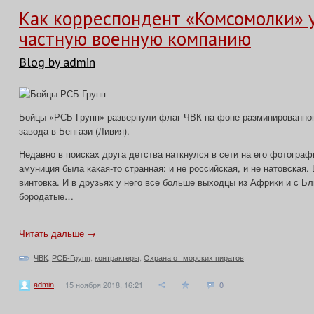
Как корреспондент «Комсомолки» у
частную военную компанию
Blog by admin
Бойцы «РСБ-Групп» развернули флаг ЧВК на фоне разминированног
завода в Бенгази (Ливия).
Недавно в поисках друга детства наткнулся в сети на его фотогра
амуниция была какая-то странная: и не российская, и не натовская.
винтовка. И в друзьях у него все больше выходцы из Африки и с Б
бородатые…
Читать дальше →
ЧВК
,
РСБ-Групп
,
контрактеры
,
Охрана от морских пиратов
admin
15 ноября 2018, 16:21
0