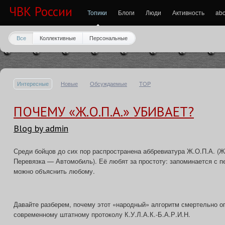
ЧВК России
Топики
Блоги
Люди
Активность
abo
Все
Коллективные
Персональные
Интересные
Новые
Обсуждаемые
TOP
ПОЧЕМУ «Ж.О.П.А.» УБИВАЕТ?
Blog by admin
Среди бойцов до сих пор распространена аббревиатура Ж.О.П.А. 
Перевязка — Автомобиль). Её любят за простоту: запоминается с пе
можно объяснить любому.
Давайте разберем, почему этот «народный» алгоритм смертельно оп
современному штатному протоколу К.У.Л.А.К.-Б.А.Р.И.Н.