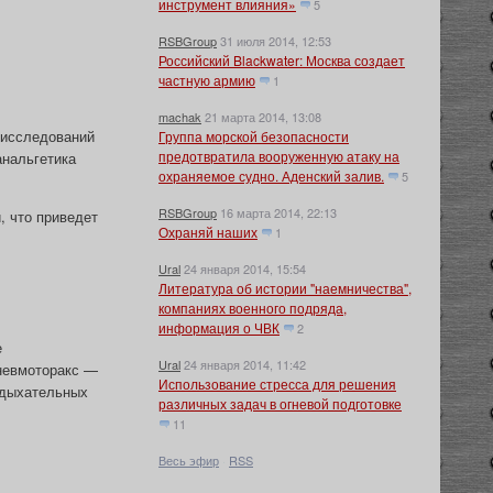
инструмент влияния»
5
RSBGroup
31 июля 2014, 12:53
Российский Blackwater: Москва создает
частную армию
1
machak
21 марта 2014, 13:08
 исследований
Группа морской безопасности
предотвратила вооруженную атаку на
анальгетика
охраняемое судно. Аденский залив.
5
RSBGroup
16 марта 2014, 22:13
, что приведет
Охраняй наших
1
Ural
24 января 2014, 15:54
Литература об истории "наемничества",
компаниях военного подряда,
информация о ЧВК
2
е
Ural
24 января 2014, 11:42
пневмоторакс —
Использование стресса для решения
 дыхательных
различных задач в огневой подготовке
11
Весь эфир
·
RSS