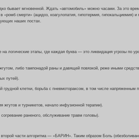
дко бывает мгновенной. Ждать «автомобиль» можно часами. За это вре
в «ромб смерти» (ацидоз, коагулопатия, гипотермия, гипокальциемия) и 
дующих наших постах.
 на логические этапы, где каждая буква — это ликвидация угрозы по ур
жгутом, либо тампонадой раны и давящей повязкой, реже иными средств
ых путей).
й грудной клетки, борьба с пневмотораксом, в том числе напряженным 
я жгутов и турникетов, начало инфузионной терапии).
 согревание раненого, обслуживание травм головы).
 второй части алгоритма — «БАРИН». Таким образом Боль (обезболиван