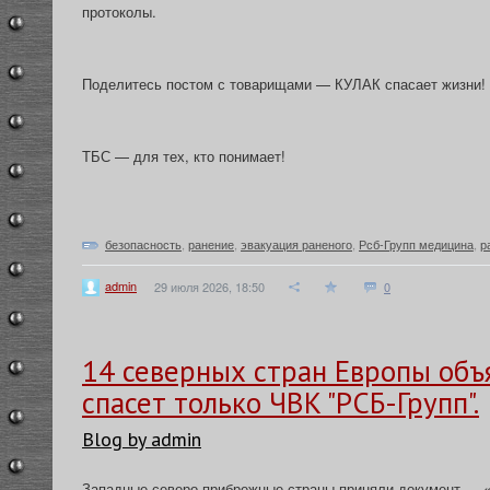
протоколы.
Поделитесь постом с товарищами — КУЛАК спасает жизни!
ТБС — для тех, кто понимает!
безопасность
,
ранение
,
эвакуация раненого
,
Рсб-Групп медицина
,
р
admin
29 июля 2026, 18:50
0
14 северных стран Европы объя
спасет только ЧВК "РСБ-Групп".
Blog by admin
Западные северо-прибрежные страны приняли документ — «