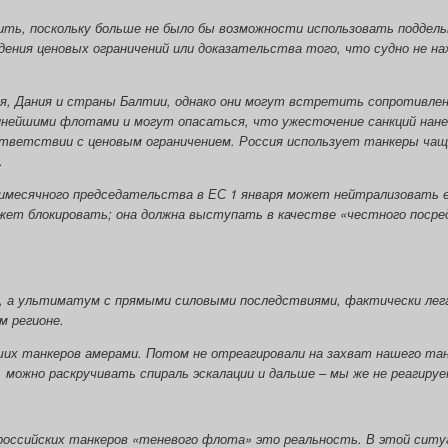
ть, поскольку больше не было бы возможности использовать поддель
ния ценовых ограничений или доказательства того, что судно не на
я, Дания и страны Балтии, однако они могут встретить сопротивлен
пнейшими флотами и могут опасаться, что ужесточение санкций нан
тветствии с ценовым ограничением. Россия использует танкеры чаще
.
имесячного председательства в ЕС 1 января может нейтрализовать е
жет блокировать; она должна выступать в качестве «честного посре
я, а ультиматум с прямыми силовыми последствиями, фактически ле
м регионе.
ших танкеров амерами. Потом не отреагировали на захват нашего та
 можно раскручивать спираль эскалации и дальше – мы же не реагируе
оссийских танкеров «теневого флота» это реальность. В этой ситу