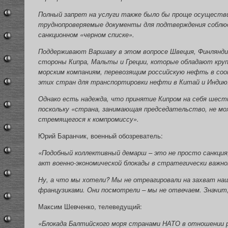
Полный запрет на услуги также было бы проще осуществи
труднопроверяемые документы для подтверждения соблюде
санкционном «черном списке».
Поддерживают Варшаву в этом вопросе Швеция, Финлянди
стороны Кипра, Мальты и Греции, которые обладают кру
морским компаниям, перевозящим российскую нефть в соо
этих стран для транспортировки нефти в Китай и Индию
Однако есть надежда, что принятие Кипром на себя шест
поскольку «страна, занимающая председательство, не мо
стремящегося к компромиссу».
Юрий Баранчик, военный обозреватель:
«Подобный коллективный демарш – это не просто санкци
акт военно-экономической блокады в стратегически важно
Ну, а что мы хотели? Мы не отреагировали на захват на
французиками. Они посмотрели – мы не отвечаем. Значит,
Максим Шевченко, телеведущий:
«Блокада Балтийского моря странами НАТО в отношении р