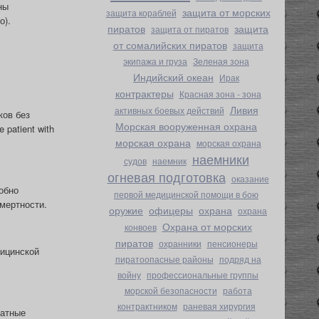
ны
защита от морских
защита кораблей
о).
пиратов
защита
защита от пиратов
от сомалийских пиратов
защита
экипажа и груза
Зеленая зона
Индийский океан
Ирак
контрактеры
Красная зона - зона
Ливия
активных боевых действий
ков без
Морская вооруженная охрана
 patient with
морская охрана
морская охрана
наемники
судов
наемник
огневая подготовка
оказание
обно
первой медицинской помощи в бою
мертности.
оружие
офицеры
охрана
охрана
Охрана от морских
конвоев
пиратов
охранники
пенсионеры
ицинской
пиратоопасные районы
подряд на
войну
профессиональные группы
морской безопасности
работа
контрактником
раневая хирургия
татные