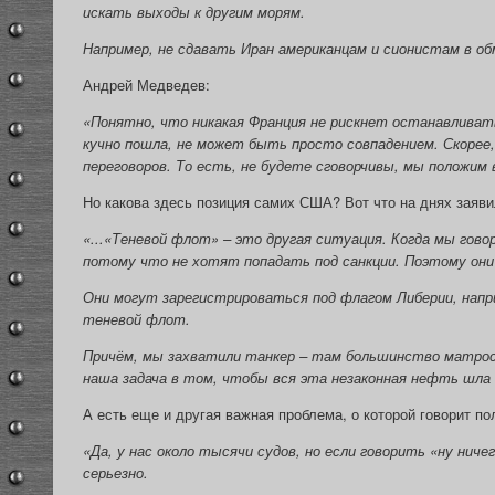
искать выходы к другим морям.
Например, не сдавать Иран американцам и сионистам в об
Андрей Медведев:
«Понятно, что никакая Франция не рискнет останавливат
кучно пошла, не может быть просто совпадением. Скорее
переговоров. То есть, не будете сговорчивы, мы положи
Но какова здесь позиция самих США? Вот что на днях заяв
«...«Теневой флот» – это другая ситуация. Когда мы го
потому что не хотят попадать под санкции. Поэтому они
Они могут зарегистрироваться под флагом Либерии, напри
теневой флот.
Причём, мы захватили танкер – там большинство матросо
наша задача в том, чтобы вся эта незаконная нефть шла 
А есть еще и другая важная проблема, о которой говорит п
«Да, у нас около тысячи судов, но если говорить «ну ниче
серьезно.