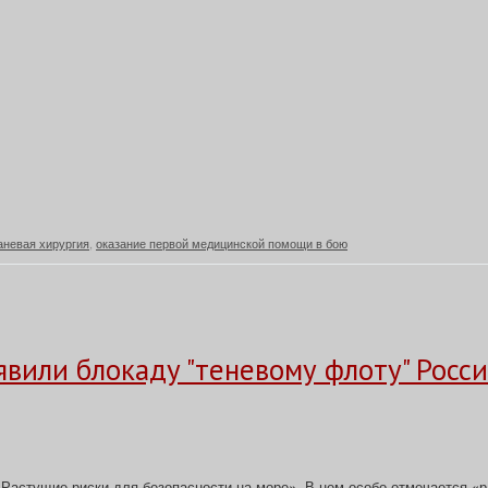
аневая хирургия
,
оказание первой медицинской помощи в бою
вили блокаду "теневому флоту" Росси
Растущие риски для безопасности на море». В нем особо отмечается «