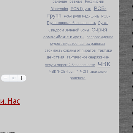
ранение
резюме
Российский
РСБ-
РСБ Групп
Blackwater
Групп
Рсб-Групп медицина
РСБ-
Групп морская безопасность
Русал
Сирия
Синдром Зеленой Зоны
сомалийские пираты
сопровождение
судов в пиратоопасных районах
тактика
стоимость охраны от пиратов
действия
тактическое снаряжение
ЧВК
услуги морской безопасности
ЧВК "РСБ-Групп"
ЧОП
эвакуация
раненого
и. Нас
растущее