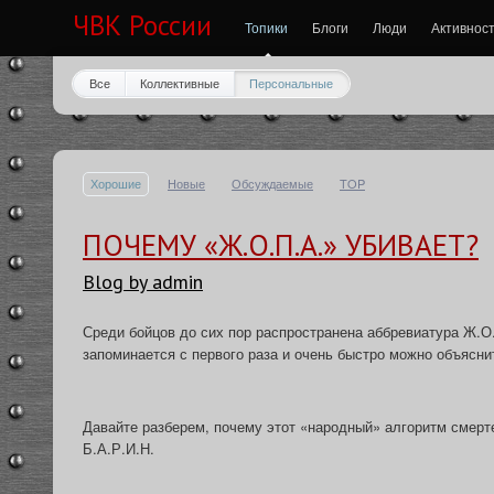
ЧВК России
Топики
Блоги
Люди
Активнос
Все
Коллективные
Персональные
Хорошие
Новые
Обсуждаемые
TOP
ПОЧЕМУ «Ж.О.П.А.» УБИВАЕТ?
Blog by admin
Среди бойцов до сих пор распространена аббревиатура Ж.О
запоминается с первого раза и очень быстро можно объясн
Давайте разберем, почему этот «народный» алгоритм смерте
Б.А.Р.И.Н.