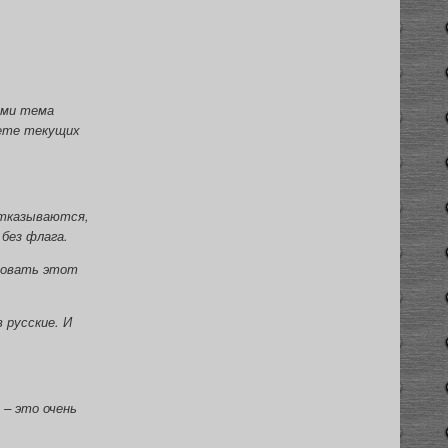
ами тема
вете текущих
отказываются,
без флага.
ьзовать этот
 русские. И
 – это очень