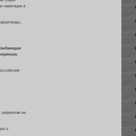
м навигации в
Нидерланды,
ерждающие
отрению,
российские
 запретом на
ии и