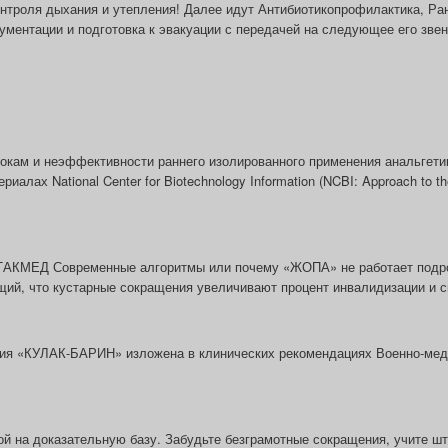
контроля дыхания и утепления! Далее идут Антибиотикопрофилактика, Ра
ментации и подготовка к эвакуации с передачей на следующее его звен
окам и неэффективности раннего изолированного применения анальгети
лах National Center for Biotechnology Information (NCBI: Approach to the
П ТАКМЕД Современные алгоритмы или почему «ЖОПА» не работает подр
ий, что кустарные сокращения увеличивают процент инвалидизации и с
ния «КУЛАК-БАРИН» изложена в клинических рекомендациях Военно-мед
ой на доказательную базу. Забудьте безграмотные сокращения, учите ш