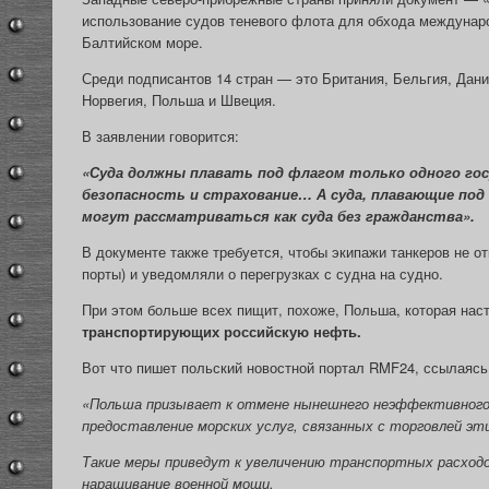
использование судов теневого флота для обхода междунаро
Балтийском море.
Среди подписантов 14 стран — это Британия, Бельгия, Дани
Норвегия, Польша и Швеция.
В заявлении говорится:
«Суда должны плавать под флагом только одного г
безопасность и страхование… А суда, плавающие под 
могут рассматриваться как суда без гражданства».
В документе также требуется, чтобы экипажи танкеров не о
порты) и уведомляли о перегрузках с судна на судно.
При этом больше всех пищит, похоже, Польша, которая нас
транспортирующих российскую нефть.
Вот что пишет польский новостной портал RMF24, ссылаяс
«Польша призывает к отмене нынешнего неэффективного м
предоставление морских услуг, связанных с торговлей эт
Такие меры приведут к увеличению транспортных расходо
наращивание военной мощи.