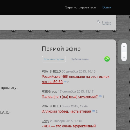
Зарегистрироваться
Войти
Найти
Прямой эфир
Комментарии
Публикации
PSA_SHIELD
30 декабря 2015, 10:13
Российские ЧВК опоздали на этот рынок
лет на 50-60
2
 простоту:
RSBGroup
17 сентября 2015, 13:17
Палец (не-) (на) (под) спуске(ом)?
1
PSA_SHIELD
3 мая 2015, 12:44
Иллюзии побед, часть вторая
2
.А.К.-
koltpi
26 января 2015, 17:40
«ЧВК — это очень эффективный