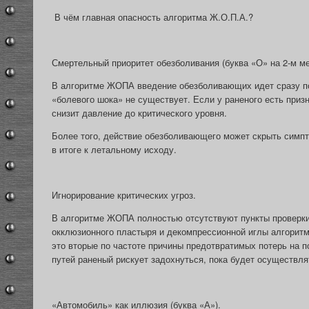
В чём главная опасность алгоритма Ж.О.П.А.?
Смертельный приоритет обезболивания (буква «О» на 2-м ме
В алгоритме ЖОПА введение обезболивающих идет сразу п
«болевого шока» не существует. Если у раненого есть приз
снизит давление до критического уровня.
Более того, действие обезболивающего может скрыть симп
в итоге к летальному исходу.
Игнорирование критических угроз.
В алгоритме ЖОПА полностью отсутствуют пункты проверки
окклюзионного пластыря и декомпрессионной иглы алгоритм
это вторые по частоте причины предотвратимых потерь на 
путей раненый рискует задохнуться, пока будет осуществля
«Автомобиль» как иллюзия (буква «А»).