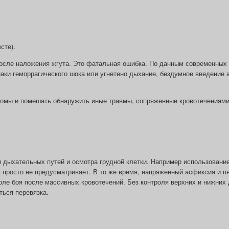
сте).
осле наложения жгута. Это фатальная ошибка. По данным современных
наки геморрагического шока или угнетено дыхание, бездумное введение 
томы и помешать обнаружить иные травмы, сопряженные кровотечениями
 дыхательных путей и осмотра грудной клетки. Например использовани
 просто не предусматривает. В то же время, напряженный асфиксия и 
поле боя после массивных кровотечений. Без контроля верхних и нижних
ться перевязка.