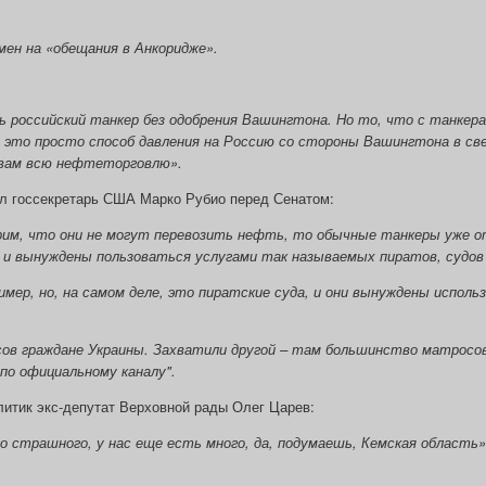
мен на «обещания в Анкоридже».
ь российский танкер без одобрения Вашингтона. Но то, что с танкер
, это просто способ давления на Россию со стороны Вашингтона в с
м вам всю нефтеторговлю».
ил госсекретарь США Марко Рубио перед Сенатом:
ворим, что они не могут перевозить нефть, то обычные танкеры уже 
 и вынуждены пользоваться услугами так называемых пиратов, судов 
мер, но, на самом деле, это пиратские суда, и они вынуждены испол
в граждане Украины. Захватили другой – там большинство матросов
по официальному каналу".
олитик экс-депутат Верховной рады Олег Царев:
го страшного, у нас еще есть много, да, подумаешь, Кемская область»