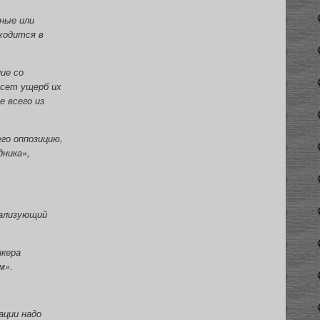
ные или
ходится в
ие со
есет ущерб их
 всего из
го оппозицию,
дника»,
гализующий
нкера
м».
ации надо