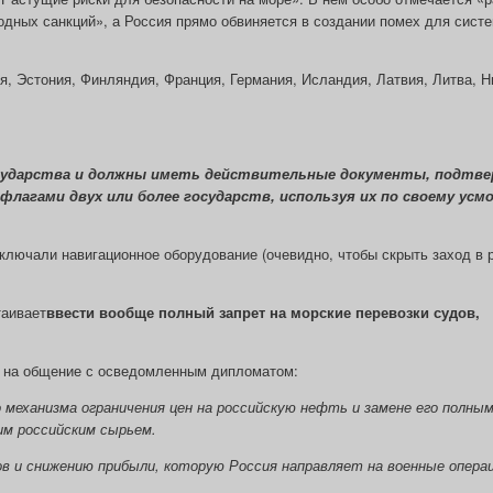
дных санкций», а Россия прямо обвиняется в создании помех для систе
я, Эстония, Финляндия, Франция, Германия, Исландия, Латвия, Литва, 
осударства и должны иметь действительные документы, подтв
флагами двух или более государств, используя их по своему усм
тключали навигационное оборудование (очевидно, чтобы скрыть заход в 
таивает
ввести вообще полный запрет на морские перевозки судов,
ь на общение с осведомленным дипломатом:
еханизма ограничения цен на российскую нефть и замене его полным
им российским сырьем.
в и снижению прибыли, которую Россия направляет на военные операц