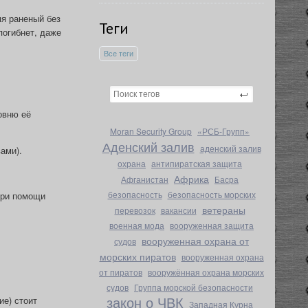
мя раненый без
Теги
погибнет, даже
Все теги
овню её
Moran Security Group
«РСБ‑Групп»
Аденский залив
аденский залив
ами).
охрана
антипиратская защита
Африка
Афганистан
Басра
безопасность
безопасность морских
при помощи
ветераны
перевозок
вакансии
военная мода
вооруженная защита
вооруженная охрана от
судов
морских пиратов
вооруженная охрана
от пиратов
вооружённая охрана морских
судов
Группа морской безопасности
закон о ЧВК
ие) стоит
Западная Курна